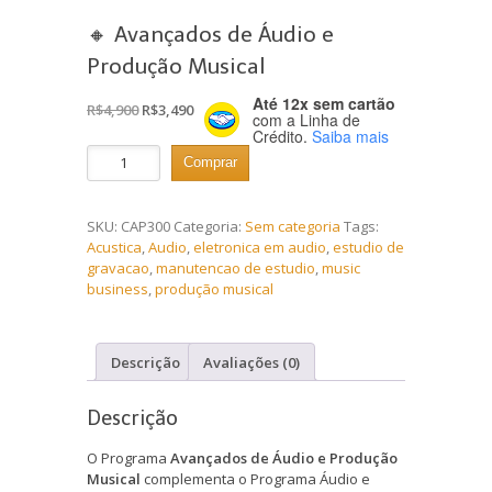
🔸 Avançados de Áudio e
Produção Musical
Até 12x sem cartão
O
O
R$
4,900
R$
3,490
com a Linha de
preço
preço
Crédito.
Saiba mais
original
atual
🔸
Comprar
era:
é:
Avançados
R$4,900.
R$3,490.
de
Áudio
SKU:
CAP300
Categoria:
Sem categoria
Tags:
e
Acustica
,
Audio
,
eletronica em audio
,
estudio de
Produção
gravacao
,
manutencao de estudio
,
music
Musical
business
,
produção musical
quantidade
Descrição
Avaliações (0)
Descrição
O Programa
Avançados de Áudio e Produção
Musical
complementa o Programa Áudio e