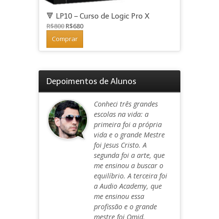
🔻 LP10 – Curso de Logic Pro X
O
O
R$
800
R$
680
preço
preço
Comprar
original
atual
era:
é:
R$800.
R$680.
Depoimentos de Alunos
Conheci três grandes
escolas na vida: a
primeira foi a própria
vida e o grande Mestre
foi Jesus Cristo. A
segunda foi a arte, que
me ensinou a buscar o
equilíbrio. A terceira foi
a Audio Academy, que
me ensinou essa
profissão e o grande
mestre foi Omid.