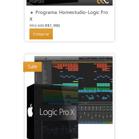
🔸 Programa: Homestudio-Logic Pro
X
O
O
R$
2,600
R$
1,990
preço
preço
Comprar
original
atual
era:
é:
R$2,600.
R$1,990.
Sale