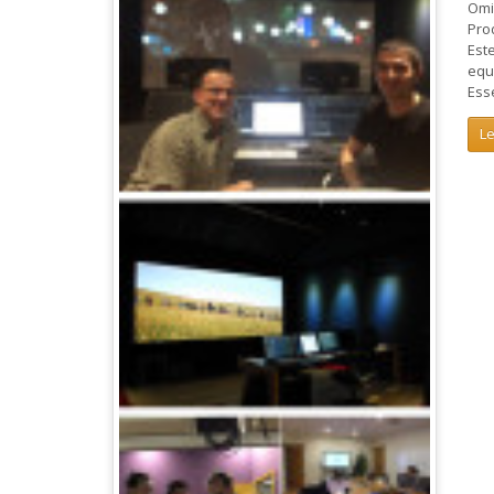
Omi
Pro
Est
equ
Ess
L