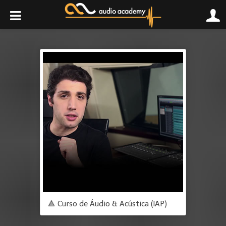
🔺 Curso de Áudio & Acústica (IAP)