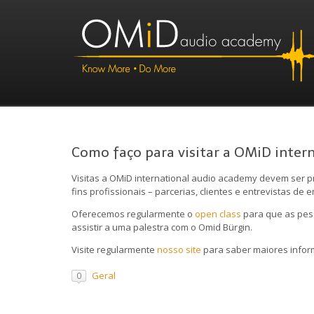
Como faço para visitar a OMiD inter
Visitas a OMiD international audio academy devem ser 
fins profissionais – parcerias, clientes e entrevistas de 
Oferecemos regularmente o
open class
para que as pess
assistir a uma palestra com o Omid Bürgin.
Visite regularmente
nosso site
para saber maiores inform
Geral
0