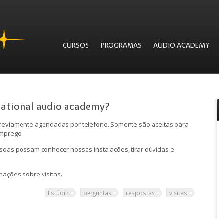
CURSOS
PROGRAMAS
AUDIO ACADEMY
national audio academy?
previamente agendadas por telefone. Somente são aceitas para
emprego.
oas possam conhecer nossas instalações, tirar dúvidas e
ações sobre visitas.
Estúdio
perguntas
respostas
visitas