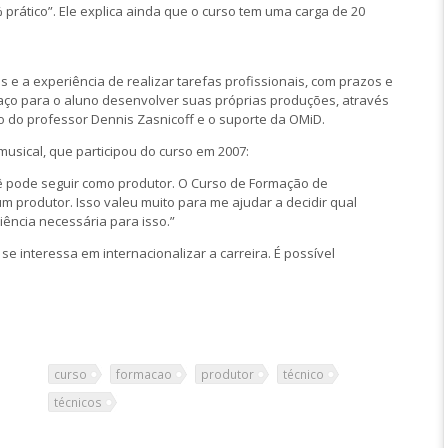
 prático”. Ele explica ainda que o curso tem uma carga de 20
s e a experiência de realizar tarefas profissionais, com prazos e
aço para o aluno desenvolver suas próprias produções, através
o do professor Dennis Zasnicoff e o suporte da OMiD.
musical, que participou do curso em 2007:
cê pode seguir como produtor. O Curso de Formação de
um produtor. Isso valeu muito para me ajudar a decidir qual
ência necessária para isso.”
interessa em internacionalizar a carreira. É possível
curso
formacao
produtor
técnico
técnicos