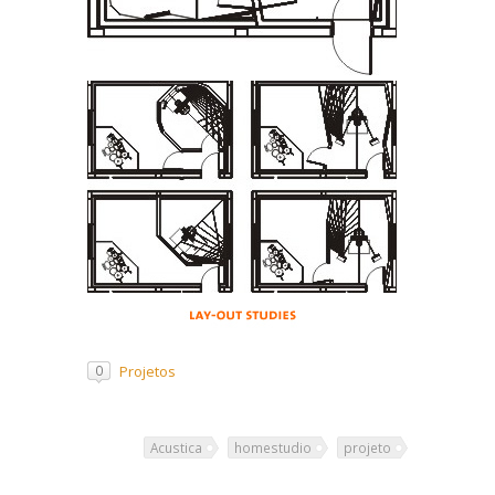
Projetos
0
Acustica
homestudio
projeto