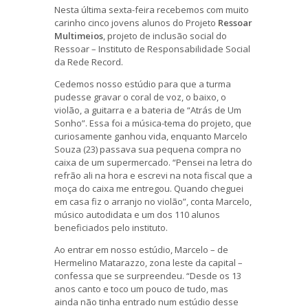
Nesta última sexta-feira recebemos com muito
carinho cinco jovens alunos do Projeto
Ressoar
Multimeios
, projeto de inclusão social do
Ressoar – Instituto de Responsabilidade Social
da Rede Record.
Cedemos nosso estúdio para que a turma
pudesse gravar o coral de voz, o baixo, o
violão, a guitarra e a bateria de “Atrás de Um
Sonho”. Essa foi a música-tema do projeto, que
curiosamente ganhou vida, enquanto Marcelo
Souza (23) passava sua pequena compra no
caixa de um supermercado. “Pensei na letra do
refrão ali na hora e escrevi na nota fiscal que a
moça do caixa me entregou. Quando cheguei
em casa fiz o arranjo no violão”, conta Marcelo,
músico autodidata e um dos 110 alunos
beneficiados pelo instituto.
Ao entrar em nosso estúdio, Marcelo – de
Hermelino Matarazzo, zona leste da capital –
confessa que se surpreendeu. “Desde os 13
anos canto e toco um pouco de tudo, mas
ainda não tinha entrado num estúdio desse